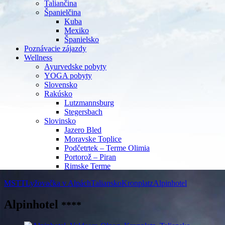
Taliančina
Španielčina
Kuba
Mexiko
Španielsko
Poznávacie zájazdy
Wellness
Ayurvedske pobyty
YOGA pobyty
Slovensko
Rakúsko
Lutzmannsburg
Stegersbach
Slovinsko
Jazero Bled
Moravske Toplice
Podčetrtek – Terme Olimia
Portorož – Piran
Rimske Terme
MSTT
Lyžovačka v Alpách
Taliansko
Kronplatz
Alpinhotel
Alpinhotel
****