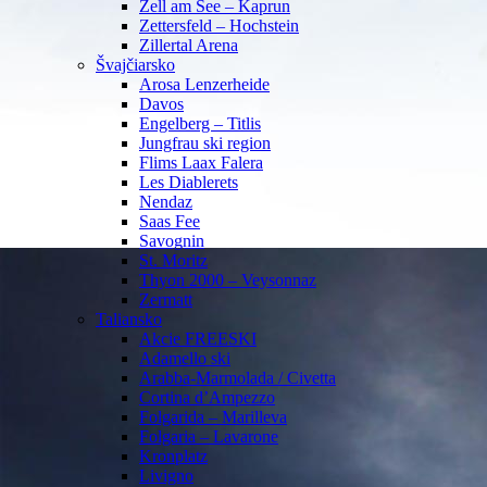
Zell am See – Kaprun
Zettersfeld – Hochstein
Zillertal Arena
Švajčiarsko
Arosa Lenzerheide
Davos
Engelberg – Titlis
Jungfrau ski region
Flims Laax Falera
Les Diablerets
Nendaz
Saas Fee
Savognin
St. Moritz
Thyon 2000 – Veysonnaz
Zermatt
Taliansko
Akcie FREESKI
Adamello ski
Arabba-Marmolada / Civetta
Cortina d’Ampezzo
Folgarida – Marilleva
Folgaria – Lavarone
Kronplatz
Livigno