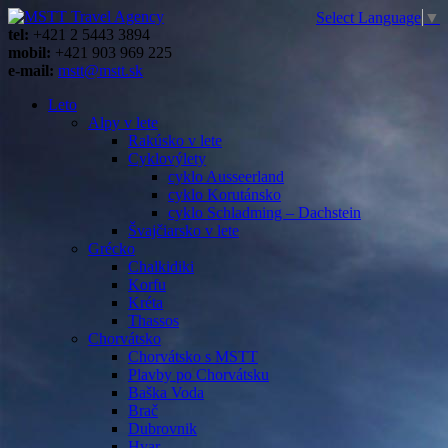
Select Language
▼
tel:
+421 2 5443 3894
mobil:
+421 903 969 225
e-mail:
mstt@mstt.sk
Leto
Alpy v lete
Rakúsko v lete
Cyklovýlety
cyklo Ausseerland
cyklo Korutánsko
cyklo Schladming – Dachstein
Švajčiarsko v lete
Grécko
Chalkidiki
Korfu
Kréta
Thassos
Chorvátsko
Chorvátsko s MSTT
Plavby po Chorvátsku
Baška Voda
Brač
Dubrovnik
Hvar