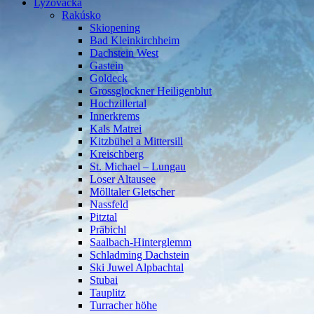
Lyžovačka
Rakúsko
Skiopening
Bad Kleinkirchheim
Dachstein West
Gastein
Goldeck
Grossglockner Heiligenblut
Hochzillertal
Innerkrems
Kals Matrei
Kitzbühel a Mittersill
Kreischberg
St. Michael – Lungau
Loser Altausee
Mölltaler Gletscher
Nassfeld
Pitztal
Präbichl
Saalbach-Hinterglemm
Schladming Dachstein
Ski Juwel Alpbachtal
Stubai
Tauplitz
Turracher höhe