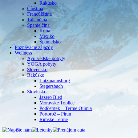
Rakúsko
Čínština
Francúžština
Taliančina
Španielčina
Kuba
Mexiko
Španielsko
Poznávacie zájazdy
Wellness
Ayurvedske pobyty
YOGA pobyty
Slovensko
Rakúsko
Lutzmannsburg
Stegersbach
Slovinsko
Jazero Bled
Moravske Toplice
Podčetrtek – Terme Olimia
Portorož – Piran
Rimske Terme