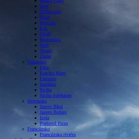
Baška Voda
Brač
Dubrovnik
Hvar
Korčula
Krk
Omiš
Rogoznica
Split
Trogir
Zadar
Taliansko
Elba
Eraclea Mare
Lignano
Sardínia
Sicília
Sicília trajektom
Slovinsko
Jazero Bled
Jazero Bohinj
Izola
Portorož Piran
Francúzsko
Francúzska riviéra