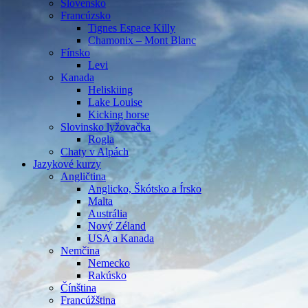
Slovensko
Francúzsko
Tignes Espace Killy
Chamonix – Mont Blanc
Fínsko
Levi
Kanada
Heliskiing
Lake Louise
Kicking horse
Slovinsko lyžovačka
Rogla
Chaty v Alpách
Jazykové kurzy
Angličtina
Anglicko, Škótsko a Írsko
Malta
Austrália
Nový Zéland
USA a Kanada
Nemčina
Nemecko
Rakúsko
Čínština
Francúžština