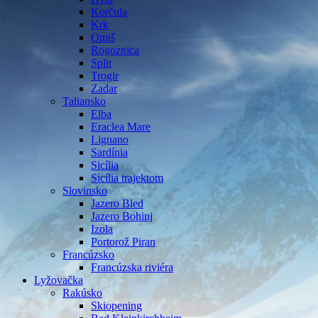
Korčula
Krk
Omiš
Rogoznica
Split
Trogir
Zadar
Taliansko
Elba
Eraclea Mare
Lignano
Sardínia
Sicília
Sicília trajektom
Slovinsko
Jazero Bled
Jazero Bohinj
Izola
Portorož Piran
Francúzsko
Francúzska riviéra
Lyžovačka
Rakúsko
Skiopening