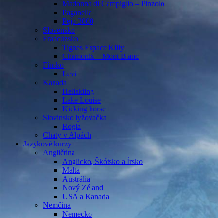
Madonna di Campiglio – Pinzolo
Paganella
Pejo 3000
Slovensko
Francúzsko
Tignes Espace Killy
Chamonix – Mont Blanc
Fínsko
Levi
Kanada
Heliskiing
Lake Louise
Kicking horse
Slovinsko lyžovačka
Rogla
Chaty v Alpách
Jazykové kurzy
Angličtina
Anglicko, Škótsko a Írsko
Malta
Austrália
Nový Zéland
USA a Kanada
Nemčina
Nemecko