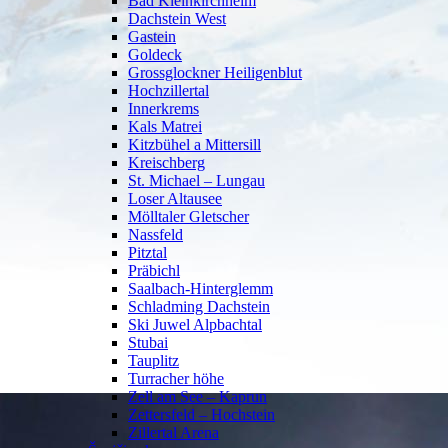
Bad Kleinkirchheim
Dachstein West
Gastein
Goldeck
Grossglockner Heiligenblut
Hochzillertal
Innerkrems
Kals Matrei
Kitzbühel a Mittersill
Kreischberg
St. Michael – Lungau
Loser Altausee
Mölltaler Gletscher
Nassfeld
Pitztal
Präbichl
Saalbach-Hinterglemm
Schladming Dachstein
Ski Juwel Alpbachtal
Stubai
Tauplitz
Turracher höhe
Zell am See – Kaprun
Zettersfeld – Hochstein
Zillertal Arena