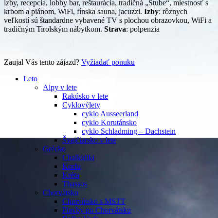
izby, recepcia, lobby bar, reštaurácia, tradičná „Stube“, miestnosť s
krbom a piánom, WiFi, fínska sauna, jacuzzi.
Izby
: rôznych
veľkostí sú štandardne vybavené TV s plochou obrazovkou, WiFi a
tradičným Tirolským nábytkom.
Strava
: polpenzia
Zaujal Vás tento zájazd?
Vyžiadať ponuku
Leto
Alpy v lete
Rakúsko v lete
Cyklovýlety
cyklo Ausseerland
cyklo Korutánsko
cyklo Schladming – Dachstein
Švajčiarsko v lete
Grécko
Chalkidiki
Korfu
Kréta
Thassos
Chorvátsko
Chorvátsko s MSTT
Plavby po Chorvátsku