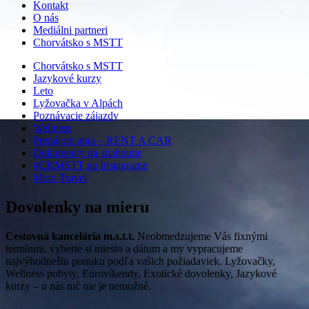
Kontakt
O nás
Mediálni partneri
Chorvátsko s MSTT
Chorvátsko s MSTT
Jazykové kurzy
Leto
Lyžovačka v Alpách
Poznávacie zájazdy
Wellness
Prenájom auta – RENT A CAR
Dokumenty na stiahnutie
#CKMSTT na Instagrame
Moto Travel
Dovolenky na mieru
Cestovná kancelária m.s.t.t.
Neobmedzujeme Vás fixnými
termínmi, vyberte si miesto a dátum a my vypracujeme
najvýhodnešiu ponuku podľa vašich požiadaviek. Lyžovačky,
Wellness pobyty, Eurovíkendy, Exotické dovolenky, Jazykové
kurzy – u nás nič nie je nemožné.