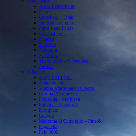
Švajčiarsko
Arosa Lenzerheide
Davos
Engelberg – Titlis
Jungfrau ski region
Flims Laax Falera
Les Diablerets
Nendaz
Saas Fee
Savognin
St. Moritz
Thyon 2000 – Veysonnaz
Zermatt
Taliansko
Akcie FREESKI
Adamello ski
Arabba-Marmolada / Civetta
Cortina d’Ampezzo
Folgarida – Marilleva
Folgaria – Lavarone
Kronplatz
Livigno
Madonna di Campiglio – Pinzolo
Paganella
Pejo 3000