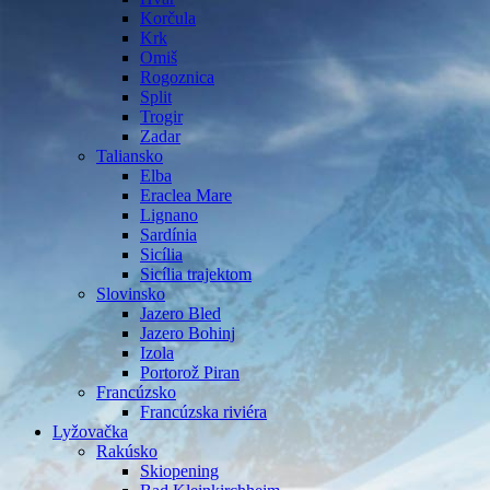
Korčula
Krk
Omiš
Rogoznica
Split
Trogir
Zadar
Taliansko
Elba
Eraclea Mare
Lignano
Sardínia
Sicília
Sicília trajektom
Slovinsko
Jazero Bled
Jazero Bohinj
Izola
Portorož Piran
Francúzsko
Francúzska riviéra
Lyžovačka
Rakúsko
Skiopening