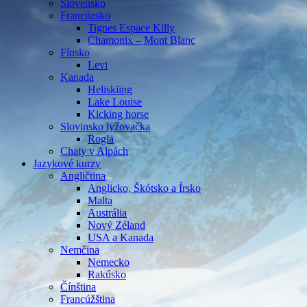
Slovensko
Francúzsko
Tignes Espace Killy
Chamonix – Mont Blanc
Fínsko
Levi
Kanada
Heliskiing
Lake Louise
Kicking horse
Slovinsko lyžovačka
Rogla
Chaty v Alpách
Jazykové kurzy
Angličtina
Anglicko, Škótsko a Írsko
Malta
Austrália
Nový Zéland
USA a Kanada
Nemčina
Nemecko
Rakúsko
Čínština
Francúžština