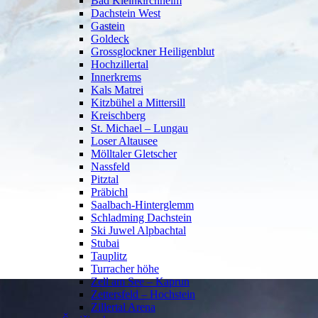
Bad Kleinkirchheim
Dachstein West
Gastein
Goldeck
Grossglockner Heiligenblut
Hochzillertal
Innerkrems
Kals Matrei
Kitzbühel a Mittersill
Kreischberg
St. Michael – Lungau
Loser Altausee
Mölltaler Gletscher
Nassfeld
Pitztal
Präbichl
Saalbach-Hinterglemm
Schladming Dachstein
Ski Juwel Alpbachtal
Stubai
Tauplitz
Turracher höhe
Zell am See – Kaprun
Zettersfeld – Hochstein
Zillertal Arena