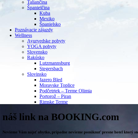
Taliančina
Španielčina
Kuba
Mexiko
Španielsko
Poznávacie zájazdy
Wellness
Ayurvedske pobyty
YOGA pobyty
Slovensko
Rakúsko
Lutzmannsburg
Stegersbach
Slovinsko
Jazero Bled
Moravske Toplice
Podčetrtek – Terme Olimia
Portorož – Piran
Rimske Terme
náš link na BOOKING.com
Nevieme Vám nájsť ubytko, prípadne nevieme ponúknuť presne hotel ktorý ste 