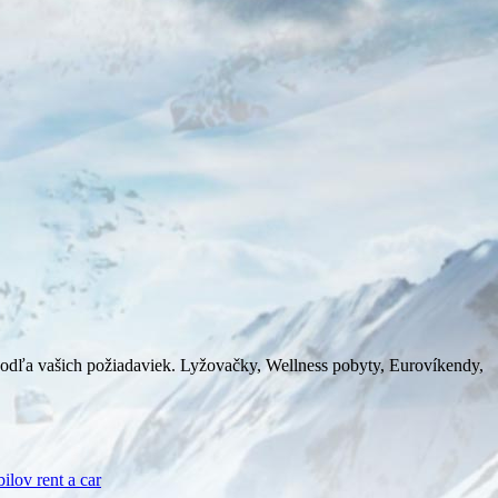
dľa vašich požiadaviek. Lyžovačky, Wellness pobyty, Eurovíkendy,
ilov rent a car