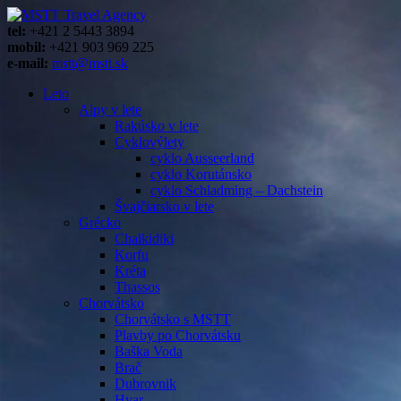
tel:
+421 2 5443 3894
mobil:
+421 903 969 225
e-mail:
mstt@mstt.sk
Leto
Alpy v lete
Rakúsko v lete
Cyklovýlety
cyklo Ausseerland
cyklo Korutánsko
cyklo Schladming – Dachstein
Švajčiarsko v lete
Grécko
Chalkidiki
Korfu
Kréta
Thassos
Chorvátsko
Chorvátsko s MSTT
Plavby po Chorvátsku
Baška Voda
Brač
Dubrovnik
Hvar