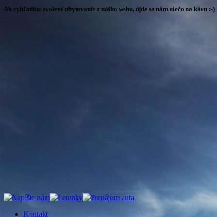
Ak vyhľadáte zvolené ubytovanie z nášho webu, újde sa nám niečo na kávu :-)
Kontakt