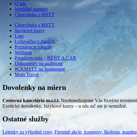
O nás
Mediálni partneri
Chorvátsko s MSTT
Chorvátsko s MSTT
Jazykové kurzy
Leto
Lyžovačka v Alpách
Poznávacie zájazdy
Wellness
Prenájom auta – RENT A CAR
Dokumenty na stiahnutie
#CKMSTT na Instagrame
Moto Travel
Dovolenky na mieru
Cestovná kancelária m.s.t.t.
Neobmedzujeme Vás fixnými termínmi, 
Exotické dovolenky, Jazykové kurzy – u nás nič nie je nemožné.
Ostatné služby
Letenky za výhodné ceny
,
Firemné akcie, kongresy, školenia, teambu