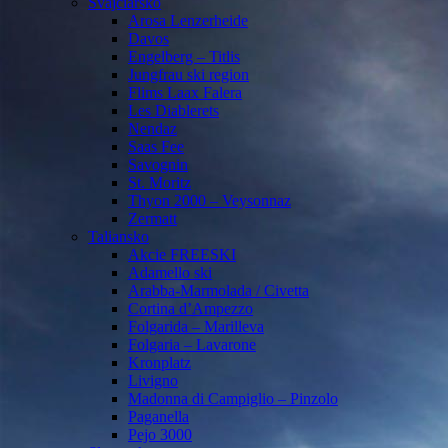
Švajčiarsko
Arosa Lenzerheide
Davos
Engelberg – Titlis
Jungfrau ski region
Flims Laax Falera
Les Diablerets
Nendaz
Saas Fee
Savognin
St. Moritz
Thyon 2000 – Veysonnaz
Zermatt
Taliansko
Akcie FREESKI
Adamello ski
Arabba-Marmolada / Civetta
Cortina d’Ampezzo
Folgarida – Marilleva
Folgaria – Lavarone
Kronplatz
Livigno
Madonna di Campiglio – Pinzolo
Paganella
Pejo 3000