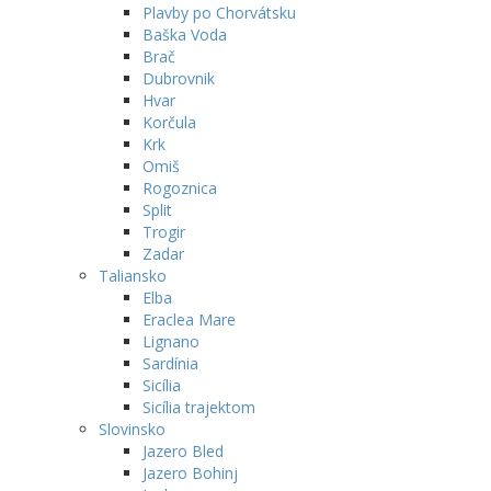
Plavby po Chorvátsku
Baška Voda
Brač
Dubrovnik
Hvar
Korčula
Krk
Omiš
Rogoznica
Split
Trogir
Zadar
Taliansko
Elba
Eraclea Mare
Lignano
Sardínia
Sicília
Sicília trajektom
Slovinsko
Jazero Bled
Jazero Bohinj