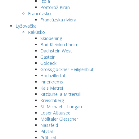
Izola
Portorož Piran
Francúzsko
Francúzska riviéra
Lyžovačka
Rakúsko
Skiopening
Bad Kleinkirchheim
Dachstein West
Gastein
Goldeck
Grossglockner Heiligenblut
Hochzillertal
Innerkrems
Kals Matrei
Kitzbühel a Mittersill
Kreischberg
St. Michael – Lungau
Loser Altausee
Mölltaler Gletscher
Nassfeld
Pitztal
Präbichl