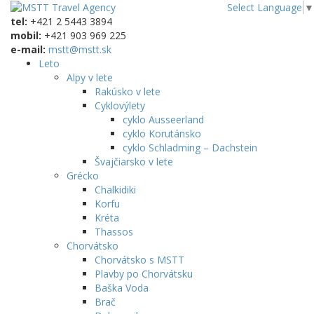
Select Language
▼
tel:
+421 2 5443 3894
mobil:
+421 903 969 225
e-mail:
mstt@mstt.sk
Leto
Alpy v lete
Rakúsko v lete
Cyklovýlety
cyklo Ausseerland
cyklo Korutánsko
cyklo Schladming – Dachstein
Švajčiarsko v lete
Grécko
Chalkidiki
Korfu
Kréta
Thassos
Chorvátsko
Chorvátsko s MSTT
Plavby po Chorvátsku
Baška Voda
Brač