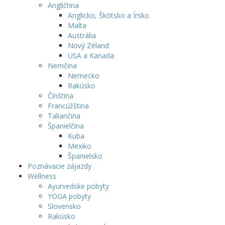
Angličtina
Anglicko, Škótsko a Írsko
Malta
Austrália
Nový Zéland
USA a Kanada
Nemčina
Nemecko
Rakúsko
Čínština
Francúžština
Taliančina
Španielčina
Kuba
Mexiko
Španielsko
Poznávacie zájazdy
Wellness
Ayurvedske pobyty
YOGA pobyty
Slovensko
Rakúsko