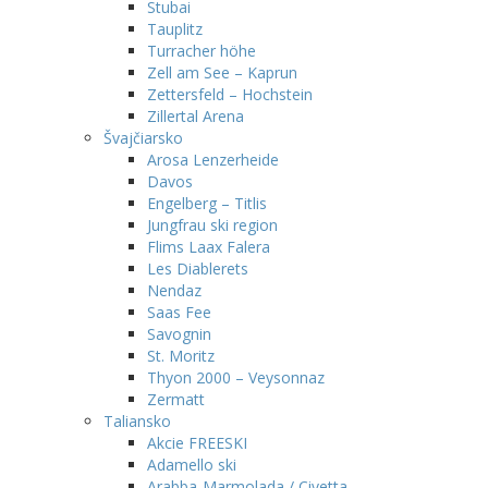
Stubai
Tauplitz
Turracher höhe
Zell am See – Kaprun
Zettersfeld – Hochstein
Zillertal Arena
Švajčiarsko
Arosa Lenzerheide
Davos
Engelberg – Titlis
Jungfrau ski region
Flims Laax Falera
Les Diablerets
Nendaz
Saas Fee
Savognin
St. Moritz
Thyon 2000 – Veysonnaz
Zermatt
Taliansko
Akcie FREESKI
Adamello ski
Arabba-Marmolada / Civetta