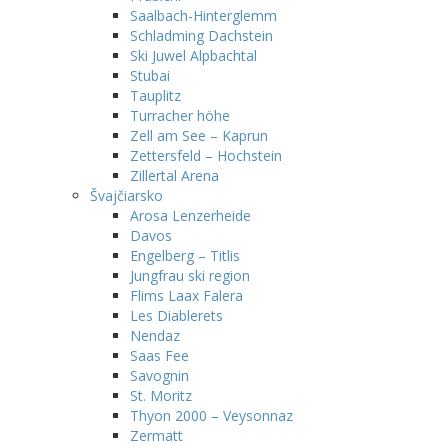
Saalbach-Hinterglemm
Schladming Dachstein
Ski Juwel Alpbachtal
Stubai
Tauplitz
Turracher höhe
Zell am See – Kaprun
Zettersfeld – Hochstein
Zillertal Arena
Švajčiarsko
Arosa Lenzerheide
Davos
Engelberg – Titlis
Jungfrau ski region
Flims Laax Falera
Les Diablerets
Nendaz
Saas Fee
Savognin
St. Moritz
Thyon 2000 – Veysonnaz
Zermatt