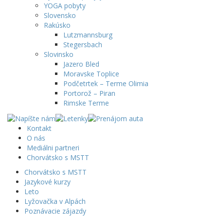
YOGA pobyty
Slovensko
Rakúsko
Lutzmannsburg
Stegersbach
Slovinsko
Jazero Bled
Moravske Toplice
Podčetrtek – Terme Olimia
Portorož – Piran
Rimske Terme
Kontakt
O nás
Mediálni partneri
Chorvátsko s MSTT
Chorvátsko s MSTT
Jazykové kurzy
Leto
Lyžovačka v Alpách
Poznávacie zájazdy