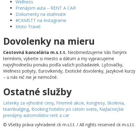
Wellness
Prenájom auta – RENT A CAR
Dokumenty na stiahnutie
#CKMSTT na Instagrame
Moto Travel
Dovolenky na mieru
Cestovná kancelária m.s.t.t.
Neobmedzujeme Vás fixnými
termínmi, vyberte si miesto a dátum a my vypracujeme
najvýhodnešiu ponuku podľa vašich požiadaviek. Lyžovačky,
Wellness pobyty, Eurovíkendy, Exotické dovolenky, Jazykové kurzy
– u nás nič nie je nemožné.
Ostatné služby
Letenky za výhodné ceny
,
Firemné akcie, kongresy, školenia,
teambuilging
,
Booking hotelov po celom svete
,
Najlacnejšie
prenájmy automobilov rent a car
© Všetky práva vyhradené ck m.s.t.t. / All rights reserved ck m.s.t.t.