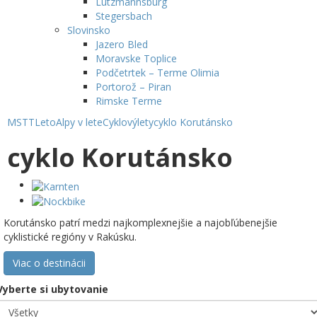
Lutzmannsburg
Stegersbach
Slovinsko
Jazero Bled
Moravske Toplice
Podčetrtek – Terme Olimia
Portorož – Piran
Rimske Terme
MSTT
Leto
Alpy v lete
Cyklovýlety
cyklo Korutánsko
cyklo Korutánsko
Korutánsko patrí medzi najkomplexnejšie a najobľúbenejšie
cyklistické regióny v Rakúsku.
Viac o destinácii
Vyberte si ubytovanie