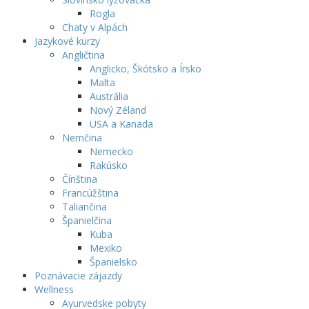
Rogla
Chaty v Alpách
Jazykové kurzy
Angličtina
Anglicko, Škótsko a Írsko
Malta
Austrália
Nový Zéland
USA a Kanada
Nemčina
Nemecko
Rakúsko
Čínština
Francúžština
Taliančina
Španielčina
Kuba
Mexiko
Španielsko
Poznávacie zájazdy
Wellness
Ayurvedske pobyty