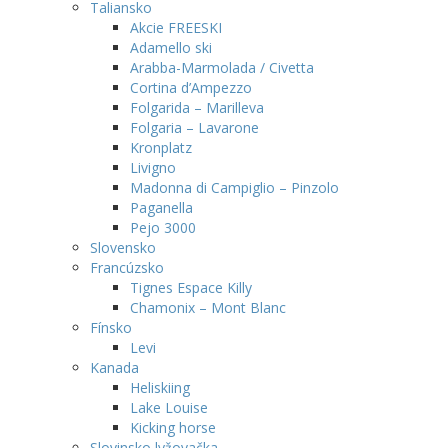
Taliansko
Akcie FREESKI
Adamello ski
Arabba-Marmolada / Civetta
Cortina d’Ampezzo
Folgarida – Marilleva
Folgaria – Lavarone
Kronplatz
Livigno
Madonna di Campiglio – Pinzolo
Paganella
Pejo 3000
Slovensko
Francúzsko
Tignes Espace Killy
Chamonix – Mont Blanc
Fínsko
Levi
Kanada
Heliskiing
Lake Louise
Kicking horse
Slovinsko lyžovačka