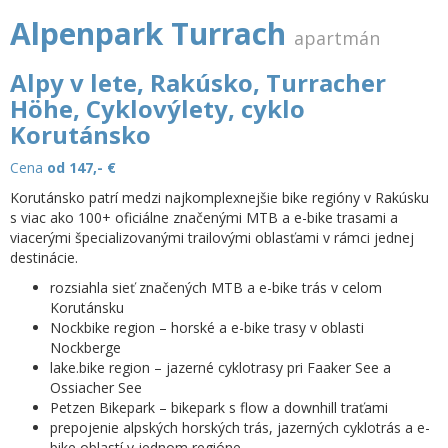
Alpenpark Turrach
apartmán
Alpy v lete, Rakúsko, Turracher
Höhe, Cyklovýlety, cyklo
Korutánsko
Cena
od 147,-
€
Korutánsko patrí medzi najkomplexnejšie bike regióny v Rakúsku
s viac ako 100+ oficiálne značenými MTB a e-bike trasami a
viacerými špecializovanými trailovými oblasťami v rámci jednej
destinácie.
rozsiahla sieť značených MTB a e-bike trás v celom
Korutánsku
Nockbike region
– horské a e-bike trasy v oblasti
Nockberge
lake.bike region
– jazerné cyklotrasy pri Faaker See a
Ossiacher See
Petzen Bikepark
– bikepark s flow a downhill traťami
prepojenie alpských horských trás, jazerných cyklotrás a e-
bike oblastí v jednom regióne