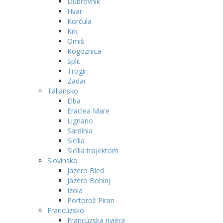
Dubrovnik
Hvar
Korčula
Krk
Omiš
Rogoznica
Split
Trogir
Zadar
Taliansko
Elba
Eraclea Mare
Lignano
Sardínia
Sicília
Sicília trajektom
Slovinsko
Jazero Bled
Jazero Bohinj
Izola
Portorož Piran
Francúzsko
Francúzska riviéra