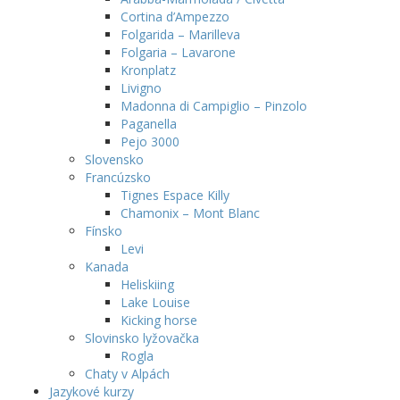
Cortina d’Ampezzo
Folgarida – Marilleva
Folgaria – Lavarone
Kronplatz
Livigno
Madonna di Campiglio – Pinzolo
Paganella
Pejo 3000
Slovensko
Francúzsko
Tignes Espace Killy
Chamonix – Mont Blanc
Fínsko
Levi
Kanada
Heliskiing
Lake Louise
Kicking horse
Slovinsko lyžovačka
Rogla
Chaty v Alpách
Jazykové kurzy