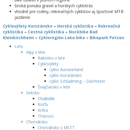
široká ponuka gravel a horských cyklotrás
vhodné pre rodiny, rekreačných cyklistov aj športové MTB
jazdenie
Cyklovýlety Korutánsko
–
Horská cyklistika
–
Rekreačná
cyklistika
–
Cestná cyklistika
–
Nockbike Bad
Kleinkirchheim
–
Cykloregión Lake.bike
–
Bikepark Petzen
Leto
Alpy v lete
Rakúsko v lete
Cyklovýlety
cyklo Ausseerland
cyklo Korutánsko
cyklo Schladming – Dachstein
Švajčiarsko v lete
Grécko
Chalkidiki
Korfu
Kréta
Thassos
Chorvátsko
Chorvátsko s MSTT