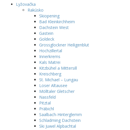
Lyžovačka
Rakúsko
Skiopening
Bad Kleinkirchheim
Dachstein West
Gastein
Goldeck
Grossglockner Heiligenblut
Hochzillertal
Innerkrems
Kals Matrei
Kitzbühel a Mittersill
Kreischberg
St. Michael – Lungau
Loser Altausee
Mölltaler Gletscher
Nassfeld
Pitztal
Präbichl
Saalbach-Hinterglemm
Schladming Dachstein
Ski Juwel Alpbachtal