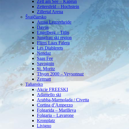
Zell am See – Kaprun
Zettersfeld – Hochstein
Zillertal Arena
Švajčiarsko
Arosa Lenzerheide
Davos
Engelberg – Titlis
Jungfrau ski region
Flims Laax Falera
Les Diablerets
Nendaz
Saas Fee
Savognin
St. Moritz
Thyon 2000 – Veysonnaz
Zermatt
Taliansko
Akcie FREESKI
Adamello ski
Arabba-Marmolada / Civetta
Cortina d’Ampezzo
Folgarida – Marilleva
Folgaria – Lavarone
Kronplatz
Livigno