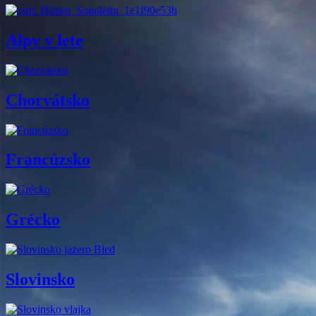
Alpy v lete
Chorvátsko
Francúzsko
Grécko
Slovinsko