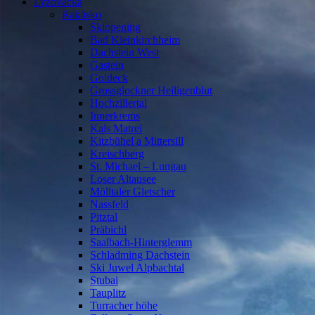
Lyžovačka
Rakúsko
Skiopening
Bad Kleinkirchheim
Dachstein West
Gastein
Goldeck
Grossglockner Heiligenblut
Hochzillertal
Innerkrems
Kals Matrei
Kitzbühel a Mittersill
Kreischberg
St. Michael – Lungau
Loser Altausee
Mölltaler Gletscher
Nassfeld
Pitztal
Präbichl
Saalbach-Hinterglemm
Schladming Dachstein
Ski Juwel Alpbachtal
Stubai
Tauplitz
Turracher höhe