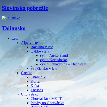
Slovinsko pobrežie
Taliansko
Leto
Alpy v lete
Rakúsko v lete
Cyklovýlety
cyklo Ausseerland
cyklo Korutánsko
cyklo Schladming – Dachstein
Švajčiarsko v lete
Grécko
Chalkidiki
Korfu
Kréta
Thassos
Chorvátsko
Chorvátsko s MSTT
Plavby po Chorvátsku