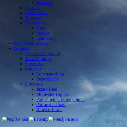
Rakúsko
Čínština
Francúžština
Taliančina
Španielčina
Kuba
Mexiko
Španielsko
Poznávacie zájazdy
Wellness
Ayurvedske pobyty
YOGA pobyty
Slovensko
Rakúsko
Lutzmannsburg
Stegersbach
Slovinsko
Jazero Bled
Moravske Toplice
Podčetrtek – Terme Olimia
Portorož – Piran
Rimske Terme