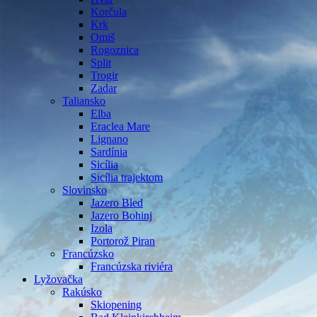
Korčula
Krk
Omiš
Rogoznica
Split
Trogir
Zadar
Taliansko
Elba
Eraclea Mare
Lignano
Sardínia
Sicília
Sicília trajektom
Slovinsko
Jazero Bled
Jazero Bohinj
Izola
Portorož Piran
Francúzsko
Francúzska riviéra
Lyžovačka
Rakúsko
Skiopening