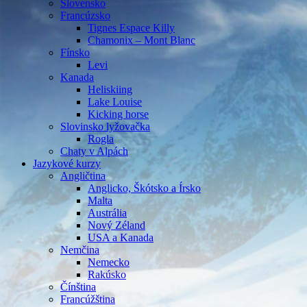
Slovensko
Francúzsko
Tignes Espace Killy
Chamonix – Mont Blanc
Fínsko
Levi
Kanada
Heliskiing
Lake Louise
Kicking horse
Slovinsko lyžovačka
Rogla
Chaty v Alpách
Jazykové kurzy
Angličtina
Anglicko, Škótsko a Írsko
Malta
Austrália
Nový Zéland
USA a Kanada
Nemčina
Nemecko
Rakúsko
Čínština
Francúžština