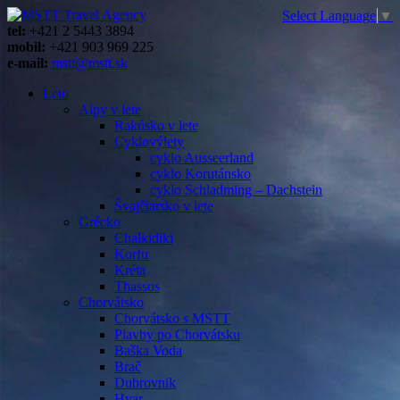
Select Language
▼
tel:
+421 2 5443 3894
mobil:
+421 903 969 225
e-mail:
mstt@mstt.sk
Leto
Alpy v lete
Rakúsko v lete
Cyklovýlety
cyklo Ausseerland
cyklo Korutánsko
cyklo Schladming – Dachstein
Švajčiarsko v lete
Grécko
Chalkidiki
Korfu
Kréta
Thassos
Chorvátsko
Chorvátsko s MSTT
Plavby po Chorvátsku
Baška Voda
Brač
Dubrovnik
Hvar