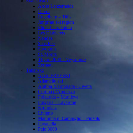
Švajčiarsko
Arosa Lenzerheide
Davos
Engelberg – Titlis
Jungfrau ski region
Flims Laax Falera
Les Diablerets
Nendaz
Saas Fee
Savognin
St. Moritz
Thyon 2000 – Veysonnaz
Zermatt
Taliansko
Akcie FREESKI
Adamello ski
Arabba-Marmolada / Civetta
Cortina d’Ampezzo
Folgarida – Marilleva
Folgaria – Lavarone
Kronplatz
Livigno
Madonna di Campiglio – Pinzolo
Paganella
Pejo 3000