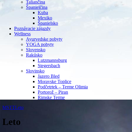
Taliančina
Španielčina
Kuba
Mexiko
Španielsko
Poznávacie zájazdy
Wellness
Ayurvedske pobyty
YOGA pobyty
Slovensko
Rakúsko
Lutzmannsburg
Stegersbach
Slovinsko
Jazero Bled
Moravske Toplice
Podčetrtek – Terme Olimia
Portorož – Piran
Rimske Terme
MSTT
Leto
Leto