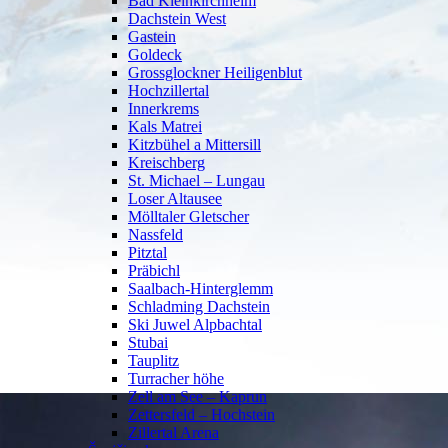
Bad Kleinkirchheim
Dachstein West
Gastein
Goldeck
Grossglockner Heiligenblut
Hochzillertal
Innerkrems
Kals Matrei
Kitzbühel a Mittersill
Kreischberg
St. Michael – Lungau
Loser Altausee
Mölltaler Gletscher
Nassfeld
Pitztal
Präbichl
Saalbach-Hinterglemm
Schladming Dachstein
Ski Juwel Alpbachtal
Stubai
Tauplitz
Turracher höhe
Zell am See – Kaprun
Zettersfeld – Hochstein
Zillertal Arena