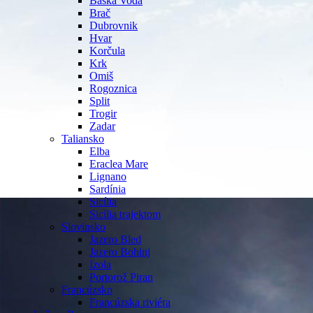
Baška Voda
Brač
Dubrovnik
Hvar
Korčula
Krk
Omiš
Rogoznica
Split
Trogir
Zadar
Taliansko
Elba
Eraclea Mare
Lignano
Sardínia
Sicília
Sicília trajektom
Slovinsko
Jazero Bled
Jazero Bohinj
Izola
Portorož Piran
Francúzsko
Francúzska riviéra