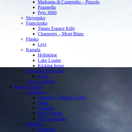
Madonna di Campiglio – Pinzolo
Paganella
Pejo 3000
Slovensko
Francúzsko
Tignes Espace Killy
Chamonix – Mont Blanc
Fínsko
Levi
Kanada
Heliskiing
Lake Louise
Kicking horse
Slovinsko lyžovačka
Rogla
Chaty v Alpách
Jazykové kurzy
Angličtina
Anglicko, Škótsko a Írsko
Malta
Austrália
Nový Zéland
USA a Kanada
Nemčina
Nemecko