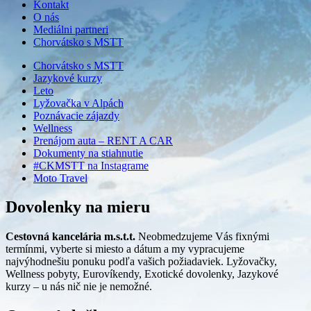
Kontakt
O nás
Mediálni partneri
Chorvátsko s MSTT
Chorvátsko s MSTT
Jazykové kurzy
Leto
Lyžovačka v Alpách
Poznávacie zájazdy
Wellness
Prenájom auta – RENT A CAR
Dokumenty na stiahnutie
#CKMSTT na Instagrame
Moto Travel
Dovolenky na mieru
Cestovná kancelária m.s.t.t.
Neobmedzujeme Vás fixnými
termínmi, vyberte si miesto a dátum a my vypracujeme
najvýhodnešiu ponuku podľa vašich požiadaviek. Lyžovačky,
Wellness pobyty, Eurovíkendy, Exotické dovolenky, Jazykové
kurzy – u nás nič nie je nemožné.