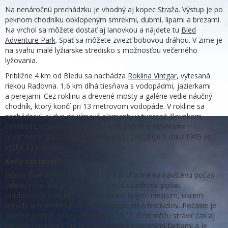
Na nenáročnú prechádzku je vhodný aj kopec
Straža
. Výstup je po
peknom chodníku obklopeným smrekmi, dubmi, lipami a brezami.
Na vrchol sa môžete dostať aj lanovkou a nájdete tu
Bled
Adventure Park
. Späť sa môžete zviezť bobovou dráhou. V zime je
na svahu malé lyžiarske stredisko s možnosťou večerného
lyžovania.
Približne 4 km od Bledu sa nachádza
Roklina Vintgar
, vytesaná
riekou Radovna. 1,6 km dlhá tiesňava s vodopádmi, jazierkami
a perejami. Cez roklinu a drevené mosty a galérie vedie náučný
chodník, ktorý končí pri 13 metrovom vodopáde. V rokline sa
nachádzajú aj dva zaujímavé elementy vytvorené človekom.
Priehrada, odkiaľ voda tečie to malej vodnej elektrárne
a kamenný oblúkový
most Bohinjskej železnic
e z roku 1905 vo
výške 33 metrov.
Kedy cestovať?
Jazero Bled a jeho čarovné okolie je vhodné na návštevu počas
celého roka. Na jar obdivujete kvitnúcu prírodu počas
outdoorových aktivít. V lete je oblasť živým miestom, okrem
prírody si môžete užívať mnoho podujatí a festivalov. Počasie je
slnečné a teplé, jazero má okolo 23 °C. Deti môžu stráviť čas aj
vo vodnom parku. Na jeseň sa kocháte pestrými farbami a je