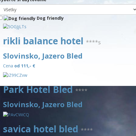
Dog friendly
rikli balance hotel
****s
Slovinsko, Jazero Bled
Cena
od 111,-
€
Park Hotel Bled
****
Slovinsko, Jazero Bled
savica hotel bled
****