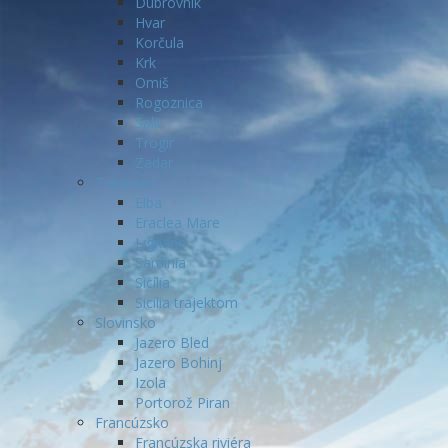
Dubrovnik
Hvar
Korčula
Krk
Omiš
Rogoznica
Split
Trogir
Zadar
Taliansko
Elba
Eraclea Mare
Lignano
Sardínia
Sicília
Sicília trajektom
Slovinsko
Jazero Bled
Jazero Bohinj
Izola
Portorož Piran
Francúzsko
Francúzska riviéra