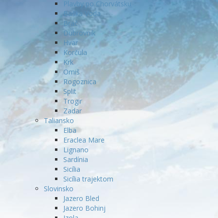
Plavby po Chorvátsku
Baška Voda
Brač
Dubrovnik
Hvar
Korčula
Krk
Omiš
Rogoznica
Split
Trogir
Zadar
Taliansko
Elba
Eraclea Mare
Lignano
Sardínia
Sicília
Sicília trajektom
Slovinsko
Jazero Bled
Jazero Bohinj
Izola