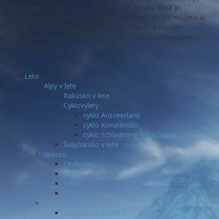
ideálnym obdobím pre mnohé športové aktivity. Bled je
obklopený lyžiarskymi strediskami, takže navštíviť ho môžete aj
počas zimného obdobia. V neposlednom rade si môžete
v každom ročnom období dopriať wellness ponuku miestnych
hotelov a kúpeľov.
Leto
Alpy v lete
Rakúsko v lete
Cyklovýlety
cyklo Ausseerland
cyklo Korutánsko
cyklo Schladming – Dachstein
Švajčiarsko v lete
Grécko
Chalkidiki
Korfu
Kréta
Thassos
Chorvátsko
Chorvátsko s MSTT