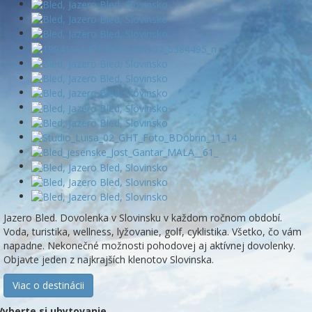
Jazero Bled. Dovolenka v Slovinsku v každom ročnom období.
Voda, turistika, wellness, lyžovanie, golf, cyklistika. Všetko, čo vám
napadne. Nekonečné možnosti pohodovej aj aktívnej dovolenky.
Objavte jeden z najkrajších klenotov Slovinska.
Viac o destinácii
Vyberte si ubytovanie