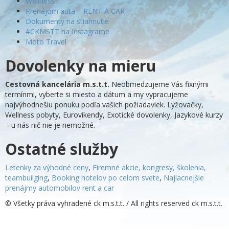
Wellness
Prenájom auta – RENT A CAR
Dokumenty na stiahnutie
#CKMSTT na Instagrame
Moto Travel
Dovolenky na mieru
Cestovná kancelária m.s.t.t.
Neobmedzujeme Vás fixnými
termínmi, vyberte si miesto a dátum a my vypracujeme
najvýhodnešiu ponuku podľa vašich požiadaviek. Lyžovačky,
Wellness pobyty, Eurovíkendy, Exotické dovolenky, Jazykové kurzy
– u nás nič nie je nemožné.
Ostatné služby
Letenky za výhodné ceny
,
Firemné akcie, kongresy, školenia,
teambuilging
,
Booking hotelov po celom svete
,
Najlacnejšie
prenájmy automobilov rent a car
© Všetky práva vyhradené ck m.s.t.t. / All rights reserved ck m.s.t.t.