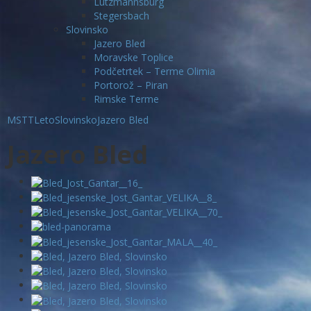
Lutzmannsburg
Stegersbach
Slovinsko
Jazero Bled
Moravske Toplice
Podčetrtek – Terme Olimia
Portorož – Piran
Rimske Terme
MSTT
Leto
Slovinsko
Jazero Bled
Jazero Bled