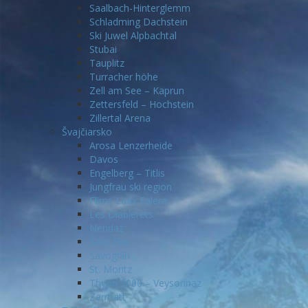
Saalbach-Hinterglemm
Schladming Dachstein
Ski Juwel Alpbachtal
Stubai
Tauplitz
Turracher höhe
Zell am See – Kaprun
Zettersfeld – Hochstein
Zillertal Arena
Švajčiarsko
Arosa Lenzerheide
Davos
Engelberg – Titlis
Jungfrau ski region
Flims Laax Falera
Les Diablerets
Nendaz
Saas Fee
Savognin
St. Moritz
Thyon 2000 – Veysonnaz
Zermatt