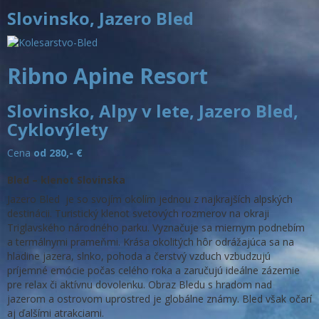
Slovinsko, Jazero Bled
Ribno Apine Resort
Slovinsko, Alpy v lete, Jazero Bled,
Cyklovýlety
Cena
od 280,-
€
Bled – klenot Slovinska
Jazero Bled je so svojím okolím jednou z najkrajších alpských
destinácii. Turistický klenot svetových rozmerov na okraji
Triglavského národného parku. Vyznačuje sa miernym podnebím
a termálnymi prameňmi. Krása okolitých hôr odrážajúca sa na
hladine jazera, slnko, pohoda a čerstvý vzduch vzbudzujú
príjemné emócie počas celého roka a zaručujú ideálne zázemie
pre relax či aktívnu dovolenku. Obraz Bledu s hradom nad
jazerom a ostrovom uprostred je globálne známy. Bled však očarí
aj ďalšími atrakciami.