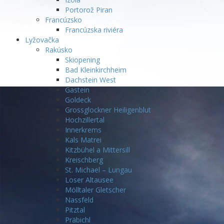
Portorož Piran
Francúzsko
Francúzska riviéra
Lyžovačka
Rakúsko
Skiopening
Bad Kleinkirchheim
Dachstein West
Gastein
Goldeck
Grossglockner Heiligenblut
Hochzillertal
Innerkrems
Kals Matrei
Kitzbühel a Mittersill
Kreischberg
St. Michael – Lungau
Loser Altausee
Mölltaler Gletscher
Nassfeld
Pitztal
Präbichl