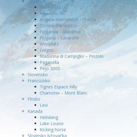
Taliansko
Akcie FREESKI
Adamello ski
Arabba-Marmolada / Civetta
Cortina d’Ampezzo
Folgarida – Marilleva
Folgaria – Lavarone
Kronplatz
Livigno
Madonna di Campiglio – Pinzolo
Paganella
Pejo 3000
Slovensko
Francúzsko
Tignes Espace Killy
Chamonix – Mont Blanc
Fínsko
Levi
Kanada
Heliskiing
Lake Louise
Kicking horse
Slovinsko lyžovačka