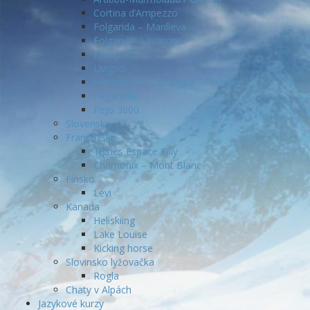
Cortina d’Ampezzo
Folgarida – Marilleva
Folgaria – Lavarone
Kronplatz
Livigno
Madonna di Campiglio – Pinzolo
Paganella
Pejo 3000
Slovensko
Francúzsko
Tignes Espace Killy
Chamonix – Mont Blanc
Fínsko
Levi
Kanada
Heliskiing
Lake Louise
Kicking horse
Slovinsko lyžovačka
Rogla
Chaty v Alpách
Jazykové kurzy