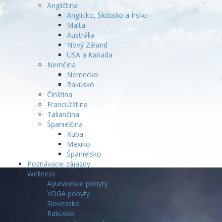
Angličtina
Anglicko, Škótsko a Írsko
Malta
Austrália
Nový Zéland
USA a Kanada
Nemčina
Nemecko
Rakúsko
Čínština
Francúžština
Taliančina
Španielčina
Kuba
Mexiko
Španielsko
Poznávacie zájazdy
Wellness
Ayurvedske pobyty
YOGA pobyty
Slovensko
Rakúsko