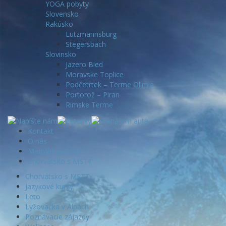
YOGA pobyty
Slovensko
Rakúsko
Lutzmannsburg
Stegersbach
Slovinsko
Jazero Bled
Moravske Toplice
Podčetrtek – Terme Olimia
Portorož – Piran
Rimske Terme
Kontakt
O nás
Mediálni partneri
Chorvátsko s MSTT
Chorvátsko s MSTT
Jazykové kurzy
Leto
Lyžovačka v Alpách
Poznávacie zájazdy