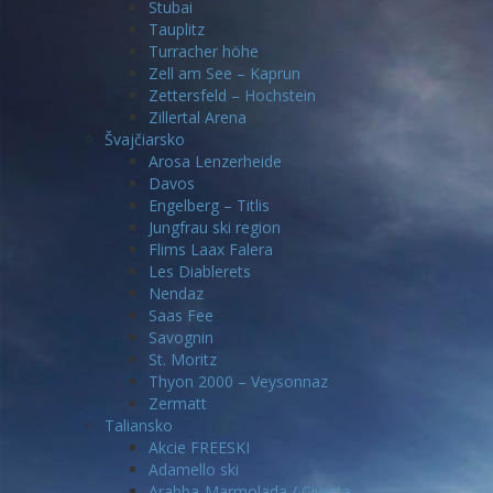
Stubai
Tauplitz
Turracher höhe
Zell am See – Kaprun
Zettersfeld – Hochstein
Zillertal Arena
Švajčiarsko
Arosa Lenzerheide
Davos
Engelberg – Titlis
Jungfrau ski region
Flims Laax Falera
Les Diablerets
Nendaz
Saas Fee
Savognin
St. Moritz
Thyon 2000 – Veysonnaz
Zermatt
Taliansko
Akcie FREESKI
Adamello ski
Arabba-Marmolada / Civetta