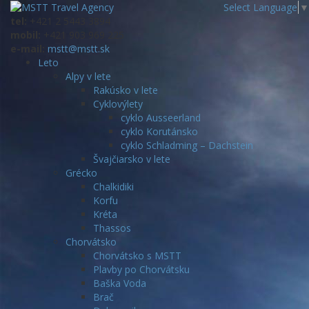
Select Language
▼
tel:
+421 2 5443 3894
mobil:
+421 903 969 225
e-mail:
mstt@mstt.sk
Leto
Alpy v lete
Rakúsko v lete
Cyklovýlety
cyklo Ausseerland
cyklo Korutánsko
cyklo Schladming – Dachstein
Švajčiarsko v lete
Grécko
Chalkidiki
Korfu
Kréta
Thassos
Chorvátsko
Chorvátsko s MSTT
Plavby po Chorvátsku
Baška Voda
Brač