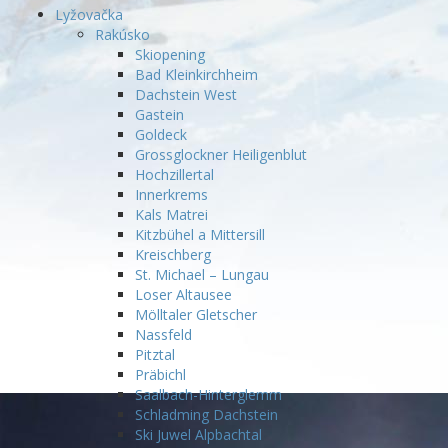
Lyžovačka
Rakúsko
Skiopening
Bad Kleinkirchheim
Dachstein West
Gastein
Goldeck
Grossglockner Heiligenblut
Hochzillertal
Innerkrems
Kals Matrei
Kitzbühel a Mittersill
Kreischberg
St. Michael – Lungau
Loser Altausee
Mölltaler Gletscher
Nassfeld
Pitztal
Präbichl
Saalbach-Hinterglemm
Schladming Dachstein
Ski Juwel Alpbachtal