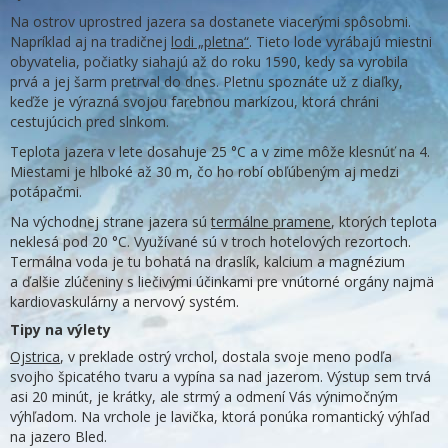
Na ostrov uprostred jazera sa dostanete viacerými spôsobmi.
Napríklad aj na tradičnej
lodi „pletna“
. Tieto lode vyrábajú miestni
obyvatelia, počiatky siahajú až do roku 1590, kedy sa vyrobila
prvá a jej šarm pretrval do dnes. Pletnu spoznáte už z diaľky,
keďže je výrazná svojou farebnou markízou, ktorá chráni
cestujúcich pred slnkom.
Teplota jazera v lete dosahuje 25 °C a v zime môže klesnúť na 4.
Miestami je hlboké až 30 m, čo ho robí obľúbeným aj medzi
potápačmi.
Na východnej strane jazera sú
termálne pramene
, ktorých teplota
neklesá pod 20 °C. Využívané sú v troch hotelových rezortoch.
Termálna voda je tu bohatá na draslík, kalcium a magnézium
a ďalšie zlúčeniny s liečivými účinkami pre vnútorné orgány najmä
kardiovaskulárny a nervový systém.
Tipy na výlety
Ojstrica
, v preklade ostrý vrchol, dostala svoje meno podľa
svojho špicatého tvaru a vypína sa nad jazerom. Výstup sem trvá
asi 20 minút, je krátky, ale strmý a odmení Vás výnimočným
výhľadom. Na vrchole je lavička, ktorá ponúka romantický výhľad
na jazero Bled.