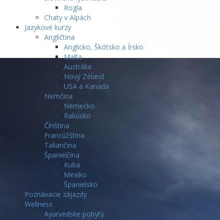
Rogla
Chaty v Alpách
Jazykové kurzy
Angličtina
Anglicko, Škótsko a Írsko
Malta
Austrália
Nový Zéland
USA a Kanada
Nemčina
Nemecko
Rakúsko
Čínština
Francúžština
Taliančina
Španielčina
Kuba
Mexiko
Španielsko
Poznávacie zájazdy
Wellness
Ayurvedske pobyty