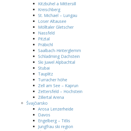
Kitzbühel a Mittersill
Kreischberg
St. Michael – Lungau
Loser Altausee
Mölltaler Gletscher
Nassfeld
Pitztal
Präbichl
Saalbach-Hinterglemm
Schladming Dachstein
Ski Juwel Alpbachtal
Stubai
Tauplitz
Turracher höhe
Zell am See – Kaprun
Zettersfeld – Hochstein
Zillertal Arena
Švajčiarsko
Arosa Lenzerheide
Davos
Engelberg – Titlis
Jungfrau ski region