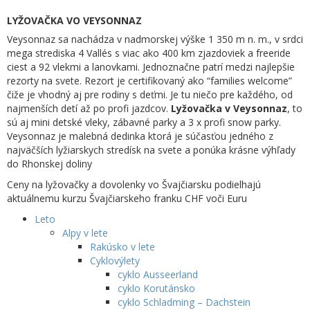
LYŽOVAČKA VO VEYSONNAZ
Veysonnaz sa nachádza v nadmorskej výške 1 350 m n. m., v srdci
mega strediska 4 Vallés s viac ako 400 km zjazdoviek a freeride
ciest a 92 vlekmi a lanovkami. Jednoznačne patrí medzi najlepšie
rezorty na svete. Rezort je certifikovaný ako “families welcome”
čiže je vhodný aj pre rodiny s deťmi. Je tu niečo pre každého, od
najmenších detí až po profi jazdcov.
Lyžovačka v Veysonnaz
, to
sú aj mini detské vleky, zábavné parky a 3 x profi snow parky.
Veysonnaz je malebná dedinka ktorá je súčasťou jedného z
najväčších lyžiarskych stredísk na svete a ponúka krásne výhľady
do Rhonskej doliny
Ceny na lyžovačky a dovolenky vo Švajčiarsku podielhajú
aktuálnemu kurzu Švajčiarskeho franku CHF voči Euru
Leto
Alpy v lete
Rakúsko v lete
Cyklovýlety
cyklo Ausseerland
cyklo Korutánsko
cyklo Schladming – Dachstein