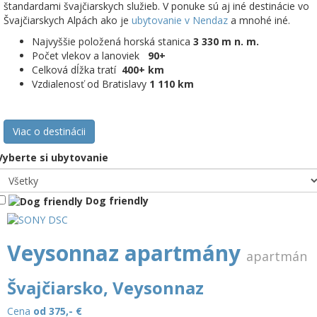
štandardami švajčiarskych služieb. V ponuke sú aj iné destinácie vo
Švajčiarskych Alpách ako je
ubytovanie v Nendaz
a mnohé iné.
Najvyššie položená horská stanica
3 330 m n. m.
Počet vlekov a lanoviek
90+
Celková dĺžka tratí
400+ km
Vzdialenosť od Bratislavy
1 110 km
Viac o destinácii
Vyberte si ubytovanie
Dog friendly
Veysonnaz apartmány
apartmán
Švajčiarsko, Veysonnaz
Cena
od 375,-
€