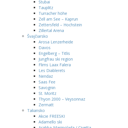
Stubai
Tauplitz
Turracher höhe
Zell am See – Kaprun
Zettersfeld – Hochstein
Zillertal Arena
Švajčiarsko
Arosa Lenzerheide
Davos
Engelberg – Titlis
Jungfrau ski region
Flims Laax Falera
Les Diablerets
Nendaz
Saas Fee
Savognin
St. Moritz
Thyon 2000 – Veysonnaz
Zermatt
Taliansko
Akcie FREESKI
Adamello ski
Arabba-Marmolada / Civetta