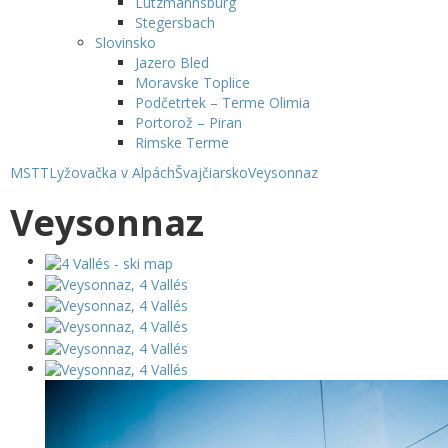
Lutzmannsburg
Stegersbach
Slovinsko
Jazero Bled
Moravske Toplice
Podčetrtek – Terme Olimia
Portorož – Piran
Rimske Terme
MSTT
Lyžovačka v Alpách
Švajčiarsko
Veysonnaz
Veysonnaz