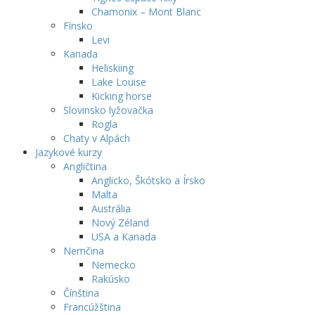
Chamonix – Mont Blanc
Fínsko
Levi
Kanada
Heliskiing
Lake Louise
Kicking horse
Slovinsko lyžovačka
Rogla
Chaty v Alpách
Jazykové kurzy
Angličtina
Anglicko, Škótsko a Írsko
Malta
Austrália
Nový Zéland
USA a Kanada
Nemčina
Nemecko
Rakúsko
Čínština
Francúžština