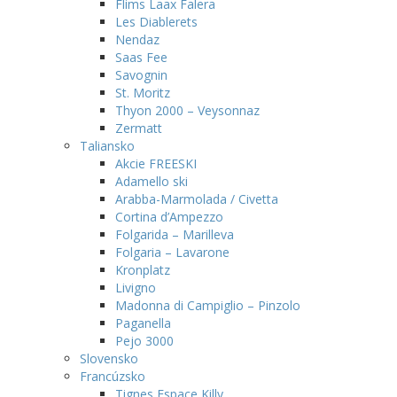
Flims Laax Falera
Les Diablerets
Nendaz
Saas Fee
Savognin
St. Moritz
Thyon 2000 – Veysonnaz
Zermatt
Taliansko
Akcie FREESKI
Adamello ski
Arabba-Marmolada / Civetta
Cortina d’Ampezzo
Folgarida – Marilleva
Folgaria – Lavarone
Kronplatz
Livigno
Madonna di Campiglio – Pinzolo
Paganella
Pejo 3000
Slovensko
Francúzsko
Tignes Espace Killy