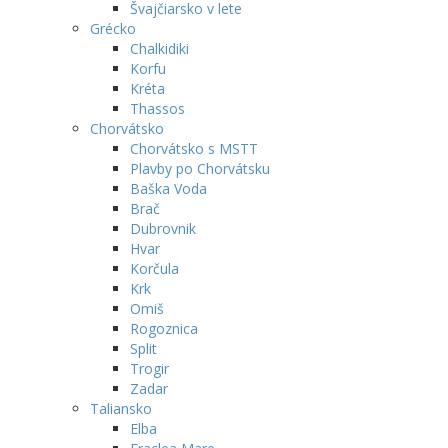
Švajčiarsko v lete
Grécko
Chalkidiki
Korfu
Kréta
Thassos
Chorvátsko
Chorvátsko s MSTT
Plavby po Chorvátsku
Baška Voda
Brač
Dubrovnik
Hvar
Korčula
Krk
Omiš
Rogoznica
Split
Trogir
Zadar
Taliansko
Elba