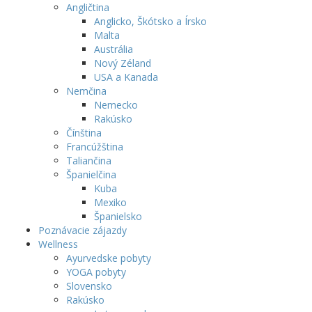
Angličtina
Anglicko, Škótsko a Írsko
Malta
Austrália
Nový Zéland
USA a Kanada
Nemčina
Nemecko
Rakúsko
Čínština
Francúžština
Taliančina
Španielčina
Kuba
Mexiko
Španielsko
Poznávacie zájazdy
Wellness
Ayurvedske pobyty
YOGA pobyty
Slovensko
Rakúsko