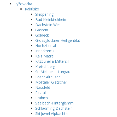
Lyžovačka
Rakúsko
Skiopening
Bad Kleinkirchheim
Dachstein West
Gastein
Goldeck
Grossglockner Heiligenblut
Hochzillertal
Innerkrems
Kals Matrei
Kitzbühel a Mittersill
Kreischberg
St. Michael – Lungau
Loser Altausee
Mölltaler Gletscher
Nassfeld
Pitztal
Präbichl
Saalbach-Hinterglemm
Schladming Dachstein
Ski Juwel Alpbachtal