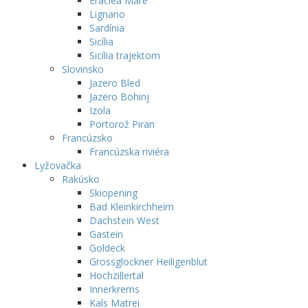
Eraclea Mare
Lignano
Sardínia
Sicília
Sicília trajektom
Slovinsko
Jazero Bled
Jazero Bohinj
Izola
Portorož Piran
Francúzsko
Francúzska riviéra
Lyžovačka
Rakúsko
Skiopening
Bad Kleinkirchheim
Dachstein West
Gastein
Goldeck
Grossglockner Heiligenblut
Hochzillertal
Innerkrems
Kals Matrei