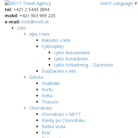
Select Language
▼
tel:
+421 2 5443 3894
mobil:
+421 903 969 225
e-mail:
mstt@mstt.sk
Leto
Alpy v lete
Rakúsko v lete
Cyklovýlety
cyklo Ausseerland
cyklo Korutánsko
cyklo Schladming – Dachstein
Švajčiarsko v lete
Grécko
Chalkidiki
Korfu
Kréta
Thassos
Chorvátsko
Chorvátsko s MSTT
Plavby po Chorvátsku
Baška Voda
Brač