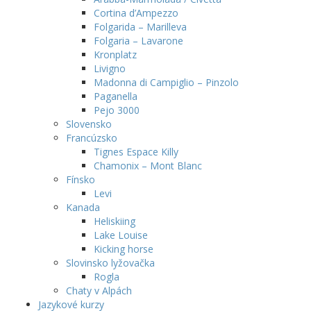
Cortina d’Ampezzo
Folgarida – Marilleva
Folgaria – Lavarone
Kronplatz
Livigno
Madonna di Campiglio – Pinzolo
Paganella
Pejo 3000
Slovensko
Francúzsko
Tignes Espace Killy
Chamonix – Mont Blanc
Fínsko
Levi
Kanada
Heliskiing
Lake Louise
Kicking horse
Slovinsko lyžovačka
Rogla
Chaty v Alpách
Jazykové kurzy