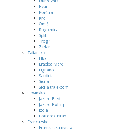
Dubrovnik
Hvar
Korčula
Krk
Omiš
Rogoznica
Split
Trogir
Zadar
Taliansko
Elba
Eraclea Mare
Lignano
Sardínia
Sicília
Sicília trajektom
Slovinsko
Jazero Bled
Jazero Bohinj
Izola
Portorož Piran
Francúzsko
Francúzska riviéra