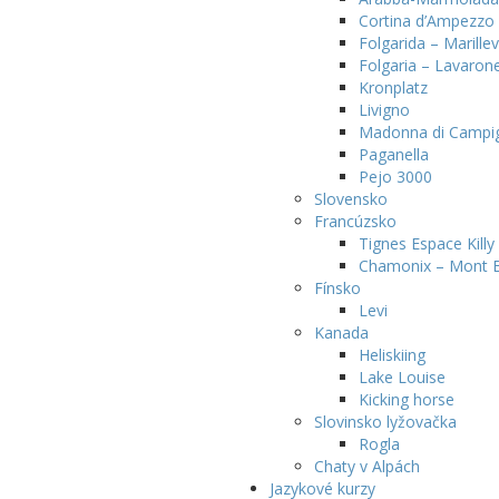
Cortina d’Ampezzo
Folgarida – Marille
Folgaria – Lavaron
Kronplatz
Livigno
Madonna di Campigl
Paganella
Pejo 3000
Slovensko
Francúzsko
Tignes Espace Killy
Chamonix – Mont 
Fínsko
Levi
Kanada
Heliskiing
Lake Louise
Kicking horse
Slovinsko lyžovačka
Rogla
Chaty v Alpách
Jazykové kurzy