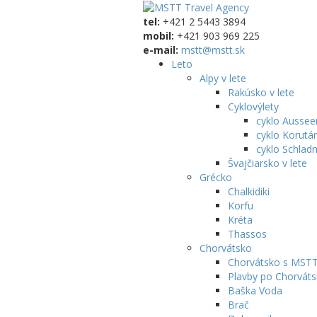
tel:
+421 2 5443 3894
mobil:
+421 903 969 225
e-mail:
mstt@mstt.sk
Leto
Alpy v lete
Rakúsko v lete
Cyklovýlety
cyklo Aussee
cyklo Korutá
cyklo Schlad
Švajčiarsko v lete
Grécko
Chalkidiki
Korfu
Kréta
Thassos
Chorvátsko
Chorvátsko s MST
Plavby po Chorváts
Baška Voda
Brač