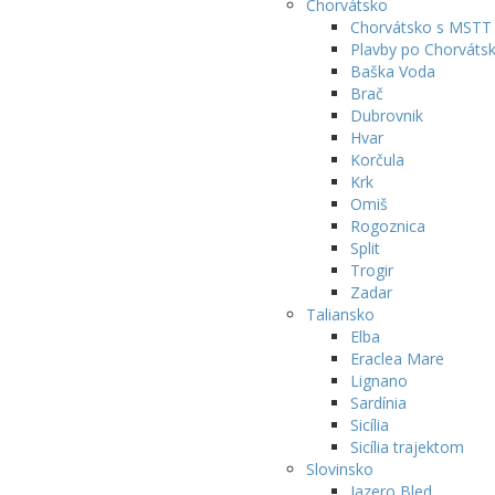
Chorvátsko
Chorvátsko s MSTT
Plavby po Chorváts
Baška Voda
Brač
Dubrovnik
Hvar
Korčula
Krk
Omiš
Rogoznica
Split
Trogir
Zadar
Taliansko
Elba
Eraclea Mare
Lignano
Sardínia
Sicília
Sicília trajektom
Slovinsko
Jazero Bled