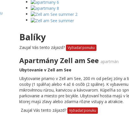
ku
Balíky
Zaujal Vás tento zájazd?
Vyžiadať ponuku
Apartmány Zell am See
apartmán
Ubytovanie v Zell am See
Ubytovanie priamo v Zell am See, 200 m od pešej zóny a ti
osoby (1 spálňa) alebo 4 až 6 osôb (2 spálne). K vybaveniu
mikrovlnnou rúrou, kanvicou a kávovarom. Kúpeľňa so sprc
parkovanie a miesto pre bicykle. Ubytovaní hostia majú v 
ktorej majú zľavy alebo zdarma rôzne vstupy a atrakcie.
Zaujal Vás tento zájazd?
Vyžiadať ponuku