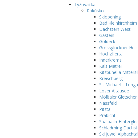
Lyžovačka
Rakúsko
Skiopening
Bad Kleinkirchheim
Dachstein West
Gastein
Goldeck
Grossglockner Heili
Hochzillertal
Innerkrems
Kals Matrei
Kitzbühel a Mittersil
Kreischberg
St. Michael – Lung
Loser Altausee
Mölltaler Gletscher
Nassfeld
Pitztal
Präbichl
Saalbach-Hintergl
Schladming Dachst
Ski Juwel Alpbachta