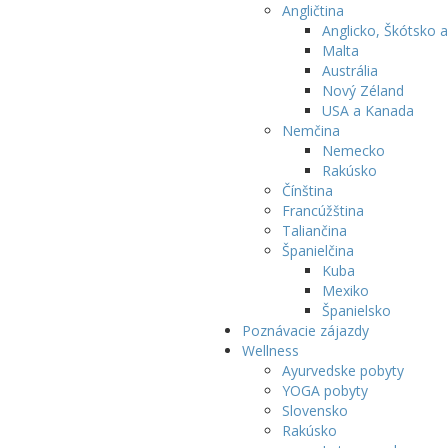
Angličtina
Anglicko, Škótsko a
Malta
Austrália
Nový Zéland
USA a Kanada
Nemčina
Nemecko
Rakúsko
Čínština
Francúžština
Taliančina
Španielčina
Kuba
Mexiko
Španielsko
Poznávacie zájazdy
Wellness
Ayurvedske pobyty
YOGA pobyty
Slovensko
Rakúsko