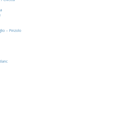
va
e
io – Pinzolo
Blanc