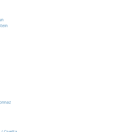
un
tein
onnaz
/ Civetta