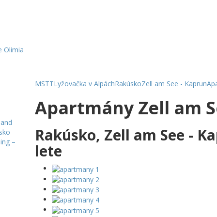
 Olimia
MSTT
Lyžovačka v Alpách
Rakúsko
Zell am See - Kaprun
Ap
Apartmány Zell am 
land
Rakúsko, Zell am See - K
sko
ing –
lete