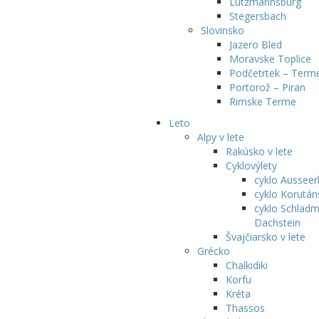
Lutzmannsburg
Stegersbach
Slovinsko
Jazero Bled
Moravske Toplice
Podčetrtek – Terme
Portorož – Piran
Rimske Terme
Leto
Alpy v lete
Rakúsko v lete
Cyklovýlety
cyklo Ausseer
cyklo Korután
cyklo Schladm
Dachstein
Švajčiarsko v lete
Grécko
Chalkidiki
Korfu
Kréta
Thassos