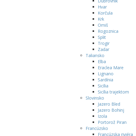
Dubrovnik
Hvar
Korčula
Krk
Omiš
Rogoznica
Split
Trogir
Zadar
Taliansko
Elba
Eraclea Mare
Lignano
Sardínia
Sicília
Sicília trajektom
Slovinsko
Jazero Bled
Jazero Bohinj
Izola
Portorož Piran
Francúzsko
Francúzska riviéra