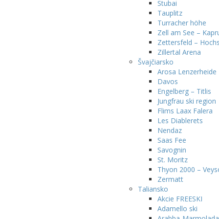
Stubai
Tauplitz
Turracher höhe
Zell am See – Kapr
Zettersfeld – Hochs
Zillertal Arena
Švajčiarsko
Arosa Lenzerheide
Davos
Engelberg – Titlis
Jungfrau ski region
Flims Laax Falera
Les Diablerets
Nendaz
Saas Fee
Savognin
St. Moritz
Thyon 2000 – Veys
Zermatt
Taliansko
Akcie FREESKI
Adamello ski
Arabba-Marmolada 