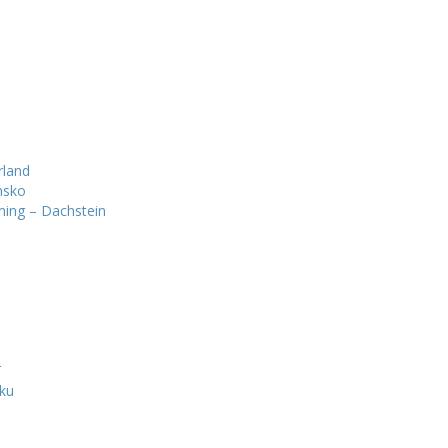
rland
nsko
ming – Dachstein
T
ku