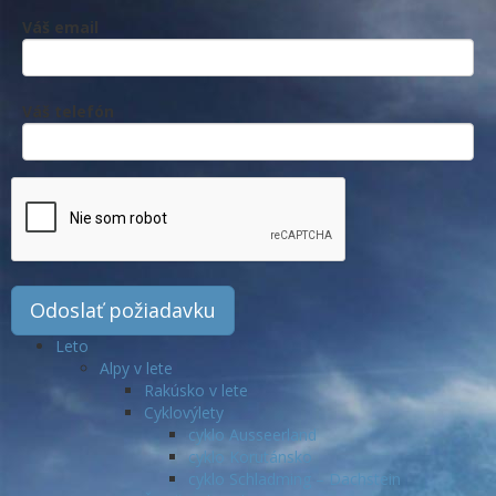
Váš email
Váš telefón
Leto
Alpy v lete
Rakúsko v lete
Cyklovýlety
cyklo Ausseerland
cyklo Korutánsko
cyklo Schladming – Dachstein