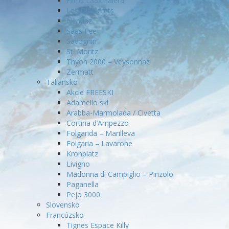
Flims Laax Falera
Les Diablerets
Nendaz
Saas Fee
Savognin
St. Moritz
Thyon 2000 – Veysonnaz
Zermatt
Taliansko
Akcie FREESKI
Adamello ski
Arabba-Marmolada / Civetta
Cortina d’Ampezzo
Folgarida – Marilleva
Folgaria – Lavarone
Kronplatz
Livigno
Madonna di Campiglio – Pinzolo
Paganella
Pejo 3000
Slovensko
Francúzsko
Tignes Espace Killy