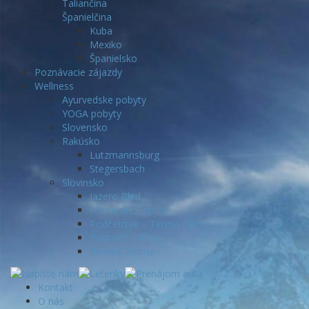
Taliančina
Španielčina
Kuba
Mexiko
Španielsko
Poznávacie zájazdy
Wellness
Ayurvedske pobyty
YOGA pobyty
Slovensko
Rakúsko
Lutzmannsburg
Stegersbach
Slovinsko
Jazero Bled
Moravske Toplice
Podčetrtek – Terme Olimia
Portorož – Piran
Rimske Terme
Kontakt
O nás