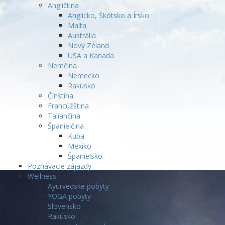
Angličtina
Anglicko, Škótsko a Írsko
Malta
Austrália
Nový Zéland
USA a Kanada
Nemčina
Nemecko
Rakúsko
Čínština
Francúžština
Taliančina
Španielčina
Kuba
Mexiko
Španielsko
Poznávacie zájazdy
Wellness
Ayurvedske pobyty
YOGA pobyty
Slovensko
Rakúsko