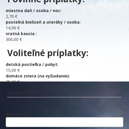
miestna daň / osoba / noc:
2,70 €
posteľná bielizeň a uteráky / osoba:
14,90 €
vratná kaucia :
300,00 €
Voliteľné príplatky:
detská postieľka / pobyt:
15,00 €
domáce zviera (na vyžiadanie):
25,00 €
Vaše údaje
Vaše meno