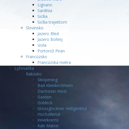
Lignano
Sardínia
Sicília
Sicília trajektom
Slovinsko
Jazero Bled
Jazero Bohinj
Izola
Portorož Piran
Francúzsko
Francúzska riviéra
Lyžovačka
Rakúsko
Skiopening
Bad Kleinkirchheim
Dachstein West
Gastein
Goldeck
Grossglockner Heiligenblut
Hochzillertal
Innerkrems
Kals Matrei