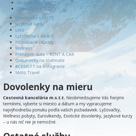
Mediálni partneri
Chorvátsko s MSTT
Chorvátsko s MSTT
Jazykové kurzy
Leto
Lyžovačka v Alpách
Poznávacie zájazdy
Wellness
Prenájom auta – RENT A CAR
Dokumenty na stiahnutie
#CKMSTT na Instagrame
Moto Travel
Dovolenky na mieru
Cestovná kancelária m.s.t.t.
Neobmedzujeme Vás fixnými
termínmi, vyberte si miesto a dátum a my vypracujeme
najvýhodnešiu ponuku podľa vašich požiadaviek. Lyžovačky,
Wellness pobyty, Eurovíkendy, Exotické dovolenky, Jazykové kurzy
– u nás nič nie je nemožné.