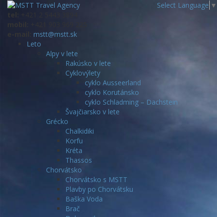
Select Language
▼
tel:
+421 2 5443 3894
mobil:
+421 903 969 225
e-mail:
mstt@mstt.sk
Leto
Alpy v lete
Rakúsko v lete
Cyklovýlety
cyklo Ausseerland
cyklo Korutánsko
cyklo Schladming – Dachstein
Švajčiarsko v lete
Grécko
Chalkidiki
Korfu
Kréta
Thassos
Chorvátsko
Chorvátsko s MSTT
Plavby po Chorvátsku
Baška Voda
Brač