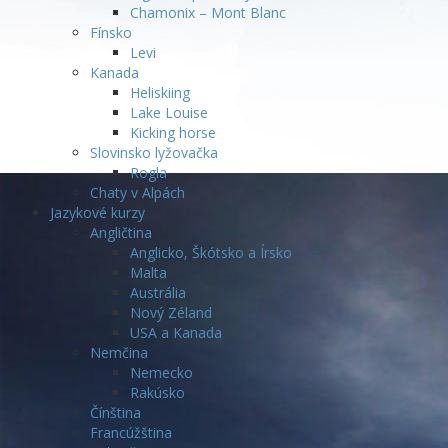
Chamonix – Mont Blanc
Fínsko
Levi
Kanada
Heliskiing
Lake Louise
Kicking horse
Slovinsko lyžovačka
Rogla
Chaty v Alpách
Jazykové kurzy
Angličtina
Anglicko, Škótsko a Írsko
Malta
Austrália
Nový Zéland
USA a Kanada
Nemčina
Nemecko
Rakúsko
Čínština
Francúžština