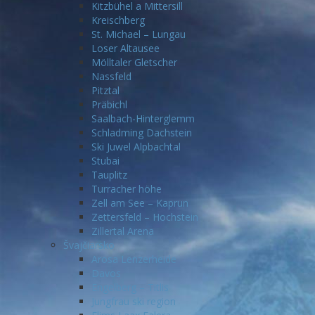
Kitzbühel a Mittersill
Kreischberg
St. Michael – Lungau
Loser Altausee
Mölltaler Gletscher
Nassfeld
Pitztal
Präbichl
Saalbach-Hinterglemm
Schladming Dachstein
Ski Juwel Alpbachtal
Stubai
Tauplitz
Turracher höhe
Zell am See – Kaprun
Zettersfeld – Hochstein
Zillertal Arena
Švajčiarsko
Arosa Lenzerheide
Davos
Engelberg – Titlis
Jungfrau ski region