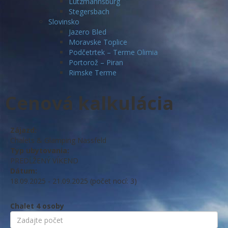
Lutzmannsburg
Stegersbach
Slovinsko
Jazero Bled
Moravske Toplice
Podčetrtek – Terme Olimia
Portorož – Piran
Rimske Terme
Cenová kalkulácia
Zájazd:
Chalets & Glamping Nassfeld
Typ ubytovania:
PREDĹŽENÝ VÍKEND
Dátum:
18.09.2025 - 21.09.2025 (počet nocí: 3)
Chalet 4 osoby