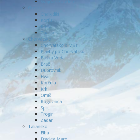
Švajčiarsko v lete
Grécko
Chalkidiki
Korfu
Kréta
Thassos
Chorvátsko
Chorvátsko s MSTT
Plavby po Chorvátsku
Baška Voda
Brač
Dubrovnik
Hvar
Korčula
Krk
Omiš
Rogoznica
Split
Trogir
Zadar
Taliansko
Elba
Eraclea Mare