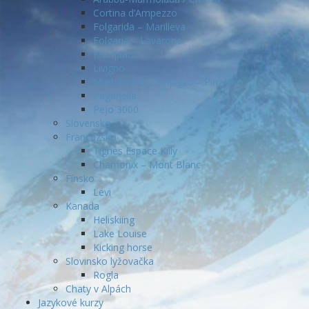
Cortina d’Ampezzo
Folgarida – Marilleva
Folgaria – Lavarone
Kronplatz
Livigno
Madonna di Campiglio – Pinzolo
Paganella
Pejo 3000
Slovensko
Francúzsko
Tignes Espace Killy
Chamonix – Mont Blanc
Fínsko
Levi
Kanada
Heliskiing
Lake Louise
Kicking horse
Slovinsko lyžovačka
Rogla
Chaty v Alpách
Jazykové kurzy