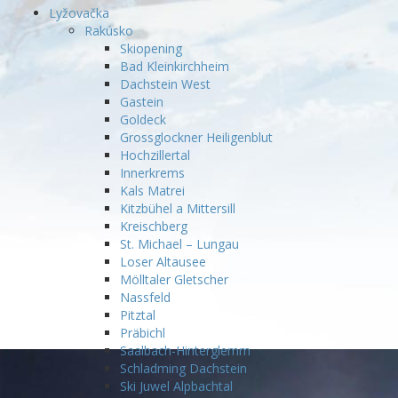
Lyžovačka
Rakúsko
Skiopening
Bad Kleinkirchheim
Dachstein West
Gastein
Goldeck
Grossglockner Heiligenblut
Hochzillertal
Innerkrems
Kals Matrei
Kitzbühel a Mittersill
Kreischberg
St. Michael – Lungau
Loser Altausee
Mölltaler Gletscher
Nassfeld
Pitztal
Präbichl
Saalbach-Hinterglemm
Schladming Dachstein
Ski Juwel Alpbachtal