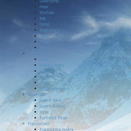
Dubrovnik
Hvar
Korčula
Krk
Omiš
Rogoznica
Split
Trogir
Zadar
Taliansko
Elba
Eraclea Mare
Lignano
Sardínia
Sicília
Sicília trajektom
Slovinsko
Jazero Bled
Jazero Bohinj
Izola
Portorož Piran
Francúzsko
Francúzska riviéra