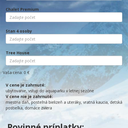
Chalet Premium
Stan 4 osoby
Tree House
Vaša cena:
0
€
V cene je zahrnuté:
ubytovanie, vstup do aquaparku v letnej sezóne
V cene nie je zahrnuté:
miestna daň, posteľná bielizeň a uteráky, vratná kaucia, detská
postieľka, domáce zviera
Povinné príplatky: