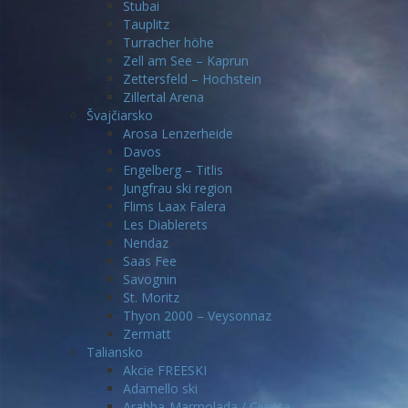
Stubai
Tauplitz
Turracher höhe
Zell am See – Kaprun
Zettersfeld – Hochstein
Zillertal Arena
Švajčiarsko
Arosa Lenzerheide
Davos
Engelberg – Titlis
Jungfrau ski region
Flims Laax Falera
Les Diablerets
Nendaz
Saas Fee
Savognin
St. Moritz
Thyon 2000 – Veysonnaz
Zermatt
Taliansko
Akcie FREESKI
Adamello ski
Arabba-Marmolada / Civetta