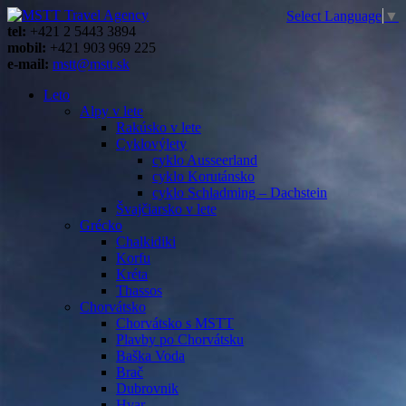
Select Language
▼
tel:
+421 2 5443 3894
mobil:
+421 903 969 225
e-mail:
mstt@mstt.sk
Leto
Alpy v lete
Rakúsko v lete
Cyklovýlety
cyklo Ausseerland
cyklo Korutánsko
cyklo Schladming – Dachstein
Švajčiarsko v lete
Grécko
Chalkidiki
Korfu
Kréta
Thassos
Chorvátsko
Chorvátsko s MSTT
Plavby po Chorvátsku
Baška Voda
Brač
Dubrovnik
Hvar