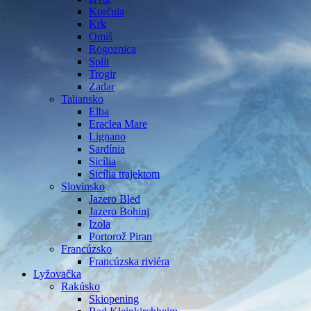
Korčula
Krk
Omiš
Rogoznica
Split
Trogir
Zadar
Taliansko
Elba
Eraclea Mare
Lignano
Sardínia
Sicília
Sicília trajektom
Slovinsko
Jazero Bled
Jazero Bohinj
Izola
Portorož Piran
Francúzsko
Francúzska riviéra
Lyžovačka
Rakúsko
Skiopening