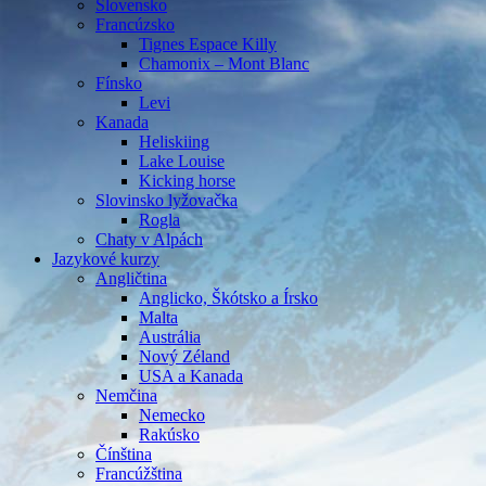
Slovensko
Francúzsko
Tignes Espace Killy
Chamonix – Mont Blanc
Fínsko
Levi
Kanada
Heliskiing
Lake Louise
Kicking horse
Slovinsko lyžovačka
Rogla
Chaty v Alpách
Jazykové kurzy
Angličtina
Anglicko, Škótsko a Írsko
Malta
Austrália
Nový Zéland
USA a Kanada
Nemčina
Nemecko
Rakúsko
Čínština
Francúžština