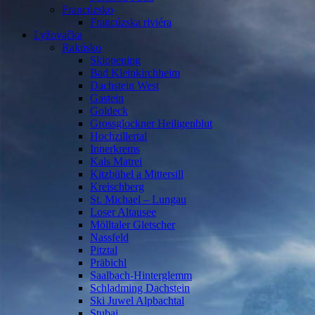
Francúzsko
Francúzska riviéra
Lyžovačka
Rakúsko
Skiopening
Bad Kleinkirchheim
Dachstein West
Gastein
Goldeck
Grossglockner Heiligenblut
Hochzillertal
Innerkrems
Kals Matrei
Kitzbühel a Mittersill
Kreischberg
St. Michael – Lungau
Loser Altausee
Mölltaler Gletscher
Nassfeld
Pitztal
Präbichl
Saalbach-Hinterglemm
Schladming Dachstein
Ski Juwel Alpbachtal
Stubai