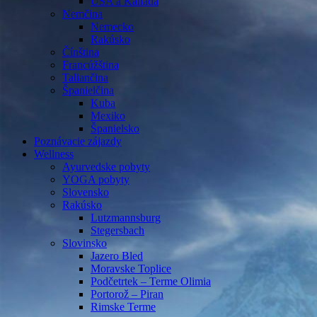
USA a Kanada
Nemčina
Nemecko
Rakúsko
Čínština
Francúžština
Taliančina
Španielčina
Kuba
Mexiko
Španielsko
Poznávacie zájazdy
Wellness
Ayurvedske pobyty
YOGA pobyty
Slovensko
Rakúsko
Lutzmannsburg
Stegersbach
Slovinsko
Jazero Bled
Moravske Toplice
Podčetrtek – Terme Olimia
Portorož – Piran
Rimske Terme