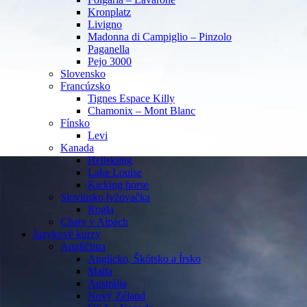
Kronplatz
Livigno
Madonna di Campiglio – Pinzolo
Paganella
Pejo 3000
Slovensko
Francúzsko
Tignes Espace Killy
Chamonix – Mont Blanc
Fínsko
Levi
Kanada
Heliskiing
Lake Louise
Kicking horse
Slovinsko lyžovačka
Rogla
Chaty v Alpách
Jazykové kurzy
Angličtina
Anglicko, Škótsko a Írsko
Malta
Austrália
Nový Zéland