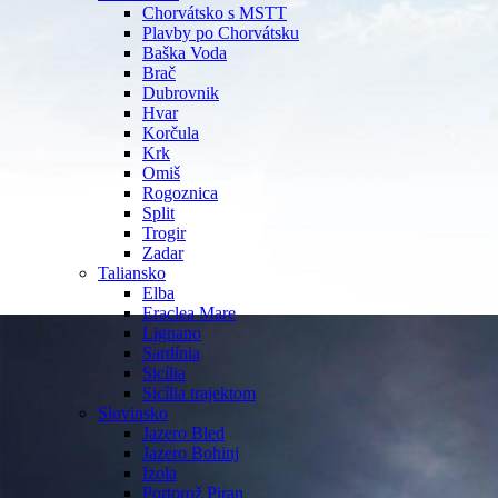
Chorvátsko s MSTT
Plavby po Chorvátsku
Baška Voda
Brač
Dubrovnik
Hvar
Korčula
Krk
Omiš
Rogoznica
Split
Trogir
Zadar
Taliansko
Elba
Eraclea Mare
Lignano
Sardínia
Sicília
Sicília trajektom
Slovinsko
Jazero Bled
Jazero Bohinj
Izola
Portorož Piran