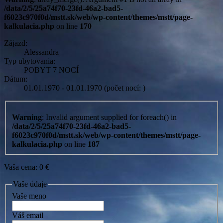
/data/2/5/25a74f70-23fd-46a2-bad5-
f6023c970f0d/mstt.sk/web/wp-content/themes/mstt/page-
kalkulacia.php
on line
170
Zájazd:
Alessandra
Typ ubytovania:
POBYT 7 NOCÍ
Dátum:
01.01.1970 - 01.01.1970 (počet nocí: )
Warning
: Invalid argument supplied for foreach() in
/data/2/5/25a74f70-23fd-46a2-bad5-
f6023c970f0d/mstt.sk/web/wp-content/themes/mstt/page-
kalkulacia.php
on line
187
Vaša cena:
0
€
Vaše údaje
Vaše meno
Váš email