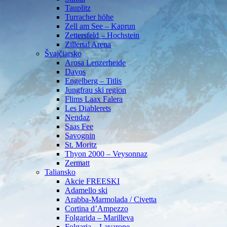
Tauplitz
Turracher höhe
Zell am See – Kaprun
Zettersfeld – Hochstein
Zillertal Arena
Švajčiarsko
Arosa Lenzerheide
Davos
Engelberg – Titlis
Jungfrau ski region
Flims Laax Falera
Les Diablerets
Nendaz
Saas Fee
Savognin
St. Moritz
Thyon 2000 – Veysonnaz
Zermatt
Taliansko
Akcie FREESKI
Adamello ski
Arabba-Marmolada / Civetta
Cortina d’Ampezzo
Folgarida – Marilleva
Folgaria – Lavarone