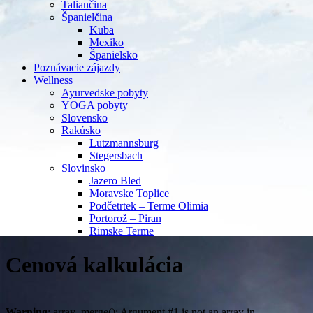
Taliančina
Španielčina
Kuba
Mexiko
Španielsko
Poznávacie zájazdy
Wellness
Ayurvedske pobyty
YOGA pobyty
Slovensko
Rakúsko
Lutzmannsburg
Stegersbach
Slovinsko
Jazero Bled
Moravske Toplice
Podčetrtek – Terme Olimia
Portorož – Piran
Rimske Terme
Cenová kalkulácia
Warning
: array_merge(): Argument #1 is not an array in