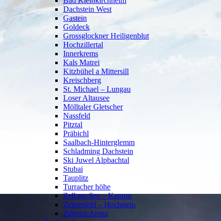
Bad Kleinkirchheim
Dachstein West
Gastein
Goldeck
Grossglockner Heiligenblut
Hochzillertal
Innerkrems
Kals Matrei
Kitzbühel a Mittersill
Kreischberg
St. Michael – Lungau
Loser Altausee
Mölltaler Gletscher
Nassfeld
Pitztal
Präbichl
Saalbach-Hinterglemm
Schladming Dachstein
Ski Juwel Alpbachtal
Stubai
Tauplitz
Turracher höhe
Zell am See – Kaprun
Zettersfeld – Hochstein
Zillertal Arena