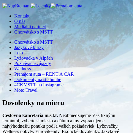
Kontakt
O nás
Mediálni partneri
Chorvátsko s MSTT
Chorvátsko s MSTT
Jazykové kurzy
Leto
Lyžovačka v Alpách
Poznávacie zájazdy
Wellness
Prenájom auta – RENT A CAR
Dokumenty na stiahnutie
#CKMSTT na Instagrame
Moto Travel
Dovolenky na mieru
Cestovná kancelária m.s.t.t.
Neobmedzujeme Vás fixnými
termínmi, vyberte si miesto a dátum a my vypracujeme
najvýhodnešiu ponuku podľa vašich požiadaviek. Lyžovačky,
Wellness pobyty, Eurovíkendy, Exotické dovolenky, Jazykové