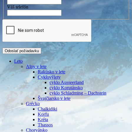
Váš telefón
Leto
Alpy v lete
Rakúsko v lete
Cyklovýlety
cyklo Ausseerland
cyklo Korutánsko
cyklo Schladming – Dachstein
Švajčiarsko v lete
Grécko
Chalkidiki
Korfu
Kréta
Thassos
Chorvátsko