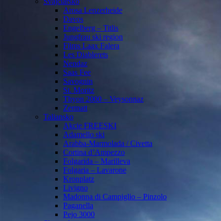
Švajčiarsko
Arosa Lenzerheide
Davos
Engelberg – Titlis
Jungfrau ski region
Flims Laax Falera
Les Diablerets
Nendaz
Saas Fee
Savognin
St. Moritz
Thyon 2000 – Veysonnaz
Zermatt
Taliansko
Akcie FREESKI
Adamello ski
Arabba-Marmolada / Civetta
Cortina d’Ampezzo
Folgarida – Marilleva
Folgaria – Lavarone
Kronplatz
Livigno
Madonna di Campiglio – Pinzolo
Paganella
Pejo 3000